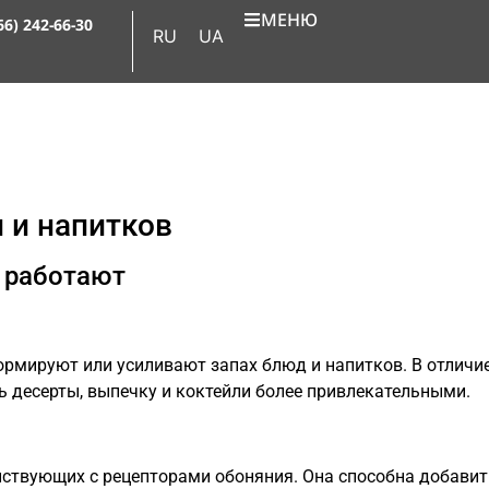
МЕНЮ
66) 242-66-30
RU
UA
 и напитков
 работают
рмируют или усиливают запах блюд и напитков. В отличи
 десерты, выпечку и коктейли более привлекательными.
йствующих с рецепторами обоняния. Она способна добавить