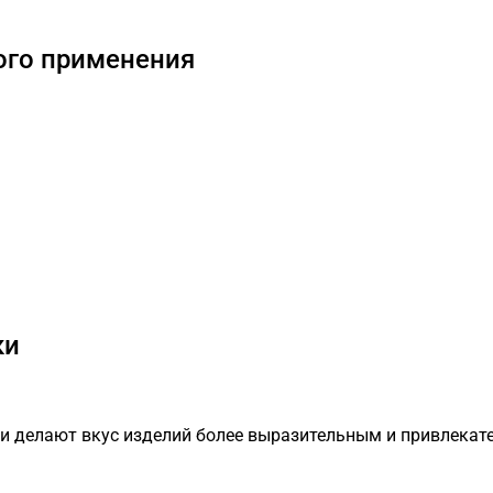
ого применения
ки
ни делают вкус изделий более выразительным и привлекат